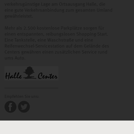
verkehrsgünstige Lage am Ortsausgang Halle, die
eine gute Verkehrsanbindung zum gesamten Umland
gewährleistet.
Mehr als 2.500 kostenlose Parkplätze sorgen für
einen entspannten, reibungslosen Shopping-Start.
Eine Tankstelle, eine Waschstraße und eine
Reifenwechsel-Servicestation auf dem Gelände des
Centers gewähren einen zusätzlichen Service rund
ums Auto.
Empfehlen Sie uns: