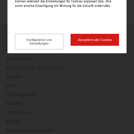
können jederzeit die Einstellungen für Cookies anpassen bzw. Ihre
zuvor erteilte Einwilligung mit Wirkung für die Zukunft widerrufen.
Startseite
Konfigurieren von
Akzeptiere alle Cookies
Nachrichten
Einstellungen
Angebote
Einkaufswelt
Alle Geschäfte alphabetisch
Service
Jobs
Öffnungszeiten
Kontakt
Impressionen
Anfahrt
Teilnahmebedingungen