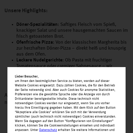
Unsere Highlights:
Döner-Spezialitäten:
Saftiges Fleisch vom Spieß,
knackiger Salat und unsere hausgemachten Saucen im
frisch getoasteten Brot.
Ofenfrische Pizza:
Von der klassischen Margherita bis
zur herzhaften Döner-Pizza – direkt heiß und knusprig
aus dem Ofen.
Leckere Nudelgerichte:
Ob Pasta mit fruchtiger
Tomatensauce oder cremiger Sahnesauce – wir
bringen Abwechslung auf den Teller.
Lieber Besucher
,
Burger:
Von Hamburger bis Cheeseburger – Saftige
um Ihnen den bestmöglichen Service zu bieten, werden auf dieser
Patties, fluffige Buns und frische Toppings.
Website Cookies eingesetzt. Dazu zählen Cookies, die für den Betrieb
der Seite notwendig sind. Aber auch Cookies für anonyme Statistiken,
Alles mit Liebe zubereitet, schnell serviert und
Präferenzen wie die gewählte Sprache oder die Anzeige von durch
Drittanbieter bereitgestellte Inhalte. Diese technisch nicht
natürlich auch zum Mitnehmen.
notwendigen Cookies werden nur eingesetzt, wenn Sie uns vorher
hierzu Ihre Einwilligung gegeben haben. Mit dem Klick auf den Button
“Akzeptiere alle Cookies" erklären Sie sich mit der Verwendung
sämtlicher (auch technisch nicht notwendiger) Cookies einverstanden.
Wenn Sie dagegen auf den Button “Konfigurieren von Einstellungen“
klicken, können Sie die Cookieeinstellungen einsehen und individuell
anpassen. Unter
Datenschutz
erhalten Sie weitere Informationen und