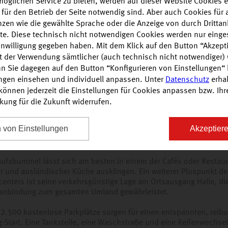
öglichen Service zu bieten, werden auf dieser Website Cookies e
 für den Betrieb der Seite notwendig sind. Aber auch Cookies fü
enzen wie die gewählte Sprache oder die Anzeige von durch Drittan
alte. Diese technisch nicht notwendigen Cookies werden nur einge
Einwilligung gegeben haben. Mit dem Klick auf den Button “Akzepti
it der Verwendung sämtlicher (auch technisch nicht notwendiger)
n Sie dagegen auf den Button “Konfigurieren von Einstellungen“ 
N IM HALLE CENTER PEISSEN
ungen einsehen und individuell anpassen. Unter
Datenschutz
erhal
 Center erwarten die Besucher täglich zwölf Stunden Einkaufsspaß
önnen jederzeit die Einstellungen für Cookies anpassen bzw. Ihre 
swahl und günstigen Preisen. In über 50 Geschäften, darunter Ka
rkung für die Zukunft widerrufen.
kt und Adler Modemarkt, gibt es für Jung und Alt vielfältige
möglichkeiten für den täglichen Bedarf und besondere Gelegenhe
n von Einstellungen
Akzeptiere
mmen umfangreiche Dienstleistungs- und Serviceangebote: Vom 
enhändler, von der Apotheke über den Friseur bis zum Schlüssel
aufsbummel lässt sich am besten in einem der Cafés oder Restaur
er und ausländischer Küche ausklingen. Ein weiterer Pluspunkt de
centers ist seine verkehrsgünstige Lage am Ortsausgang Halle, di
anbindung zum gesamten Umland gewährleistet.
 2.500 kostenlose Parkplätze sorgen für einen entspannten, reib
-Start. Eine Tankstelle, eine Waschstraße und eine Reifenwechsel