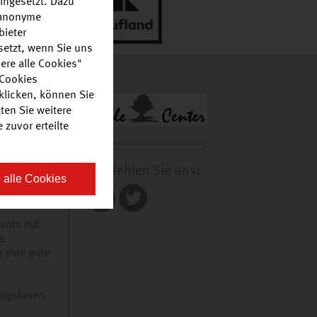
ingesetzt. Dazu
r anonyme
bieter
setzt, wenn Sie uns
ere alle Cookies"
 Cookies
klicken, können Sie
ten Sie weitere
 mit einer
zuvor erteilte
ufland,
iten.
Empfehlen Sie uns:
 alle Cookies
Bäcker bis
dienst.
ants mit
s
e eine gute
ungslosen
-