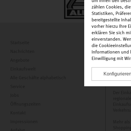
um Ihnen den bestm
zählen Cookies, die
Statistiken, Präfer
bereitgestellte Inh
vorher hierzu Ihre 
erklären Sie sich m
einverstanden. Wen
EINKAUFE
Startseite
die Cookieeinstell
Nachrichten
Im Halle
Informationen und k
Riesenau
Einwilligung mit Wi
Angebote
Media Mar
Einkaufswelt
Einkaufs
Konfiguriere
Hinzu ko
Alle Geschäfte alphabetisch
zum Blum
Service
Der Eink
Jobs
regional
Öffnungszeiten
Einkaufs
Verkehrs
Kontakt
Impressionen
Mehr als
Shopping
Anfahrt