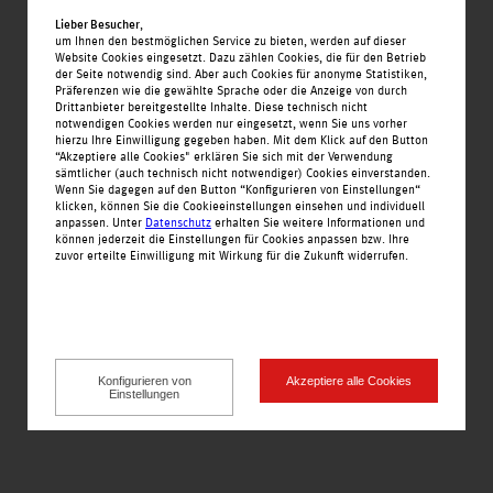
Lieber Besucher
,
um Ihnen den bestmöglichen Service zu bieten, werden auf dieser
Website Cookies eingesetzt. Dazu zählen Cookies, die für den Betrieb
der Seite notwendig sind. Aber auch Cookies für anonyme Statistiken,
Startseite
Präferenzen wie die gewählte Sprache oder die Anzeige von durch
Schuh- und Schlüsseldienst
Drittanbieter bereitgestellte Inhalte. Diese technisch nicht
Nachrichten
notwendigen Cookies werden nur eingesetzt, wenn Sie uns vorher
hierzu Ihre Einwilligung gegeben haben. Mit dem Klick auf den Button
Angebote
“Akzeptiere alle Cookies" erklären Sie sich mit der Verwendung
sämtlicher (auch technisch nicht notwendiger) Cookies einverstanden.
Einkaufswelt
Wenn Sie dagegen auf den Button “Konfigurieren von Einstellungen“
klicken, können Sie die Cookieeinstellungen einsehen und individuell
Alle Geschäfte alphabetisch
anpassen. Unter
Datenschutz
erhalten Sie weitere Informationen und
können jederzeit die Einstellungen für Cookies anpassen bzw. Ihre
Service
zuvor erteilte Einwilligung mit Wirkung für die Zukunft widerrufen.
Jobs
Öffnungszeiten
Kontakt
Konfigurieren von
Akzeptiere alle Cookies
Impressionen
Einstellungen
Anfahrt
Teilnahmebedingungen
Impressum